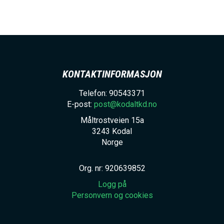
h
o
l
d
KONTAKTINFORMASJON
Telefon: 90543371
E-post:
post@kodaltkd.no
Måltrostveien 15a
3243
Kodal
Norge
Org. nr: 920639852
Logg på
Personvern og cookies