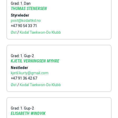
h
Grad:
1. Dan
THOMAS STENERSEN
o
Styreleder
l
post@kodaltkd.no
+47 90 54 33 71
d
Øst
/
Kodal Taekwon-Do Klubb
Grad:
1. Gup-2
KJETIL VERNINGSEN MYHRE
Nestleder
kjetil.kurty@gmail.com
+47 91 36 42 67
Øst
/
Kodal Taekwon-Do Klubb
Grad:
1. Gup-2
ELISABETH WINDVIK