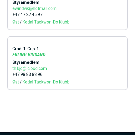
Styremedlem
ewindvik@hotmail.com
+47 47 27 45 97
Øst
/
Kodal Taekwon-Do Klubb
Grad:
1. Gup-1
ERLING VINSAND
Styremedlem
th.kjo@icloud.com
+47 98 83 88 96
Øst
/
Kodal Taekwon-Do Klubb