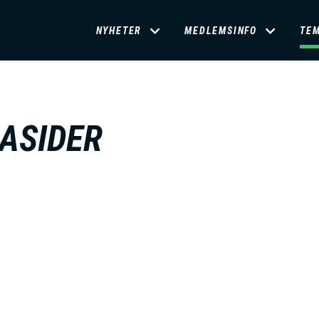
D
NYHETER
MEDLEMSINFO
TE
O
M
ASIDER
A
I
N
M