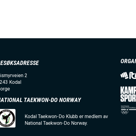
E
N
U
S
ORGA
BESØKSADRESSE
A
ismyrveien 2
243
Kodal
orge
C
NATIONAL TAEKWON-DO NORWAY
T
Kodal Taekwon-Do Klubb er medlem av
National Taekwon-Do Norway.
I