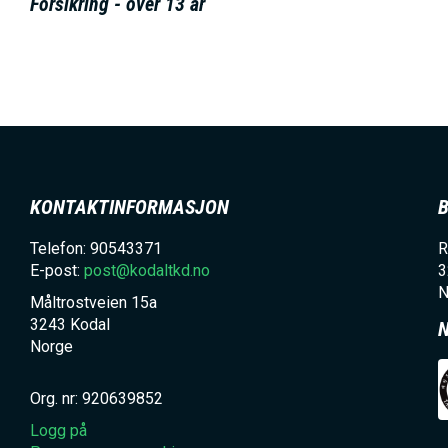
Forsikring - over 13 år
h
o
l
d
KONTAKTINFORMASJON
Telefon: 90543371
R
E-post:
post@kodaltkd.no
3
N
Måltrostveien 15a
3243
Kodal
Norge
Org. nr: 920639852
Logg på