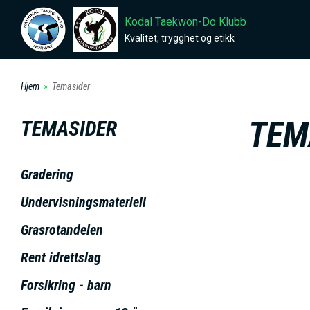
H
Kodal Taekwon-Do Klubb
o
Kvalitet, trygghet og etikk
p
p
Hjem
Temasider
t
i
TEM
TEMASIDER
l
h
Gradering
o
v
Undervisningsmateriell
e
Grasrotandelen
d
Rent idrettslag
i
n
Forsikring - barn
n