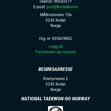
Telefon: 90543371
E-post:
post@kodaltkd.no
Måltrostveien 15a
3243
Kodal
Norge
Org. nr: 920639852
Logg på
Personvern og cookies
BESØKSADRESSE
Rismyrveien 2
3243
Kodal
Norge
NATIONAL TAEKWON-DO NORWAY