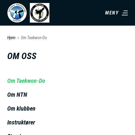
H
MENY
o
p
p
Hjem
Om Taekwon-Do
t
i
OM OSS
l
h
o
Om Taekwon-Do
v
Om NTN
e
d
Om klubben
i
n
Instruktører
n