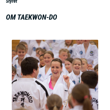
Styret
h
o
OM TAEKWON-DO
l
d