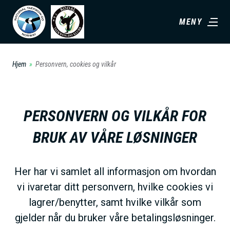
H
MENY
o
p
p
Hjem
Personvern, cookies og vilkår
t
i
l
PERSONVERN OG VILKÅR FOR
h
o
BRUK AV VÅRE LØSNINGER
v
e
Her har vi samlet all informasjon om hvordan
d
vi ivaretar ditt personvern, hvilke cookies vi
i
lagrer/benytter, samt hvilke vilkår som
n
gjelder når du bruker våre betalingsløsninger.
n